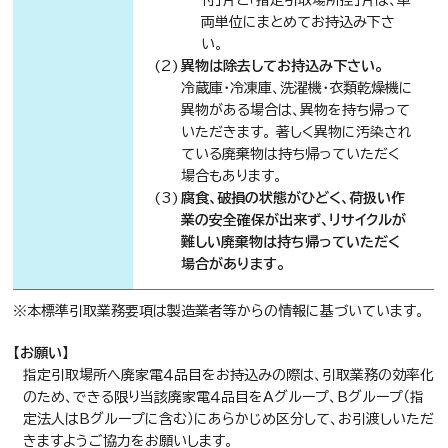
付」片と「指定引取場所控」片は、車
両単位にまとめてお持込み下さ
い。
異物は除去してお持込み下さい。
冷蔵庫・冷凍庫、洗濯機・衣類乾燥機に
異物がある場合は、異物を持ち帰って
いただきます。 著しく異物に汚染され
ている廃棄物は持ち帰っていただく
場合もあります。
腐食、破損の状態がひどく、荷扱い作
業の安全確保が出来ず、リサイクルが
難しい廃棄物は持ち帰っていただく
場合があります。
※本標準引取業務要項は製造業者等からの情報に基づいています。
【お願い】
指定引取場所へ廃家電４品目をお持込みの際は、引取業務の効率化
のため、できる限り当該廃家電４品目をAグループ、Bグループ（指
定法人はBグループに含む）にあらかじめ区分して、お引渡しいただ
きますようご協力をお願いします。