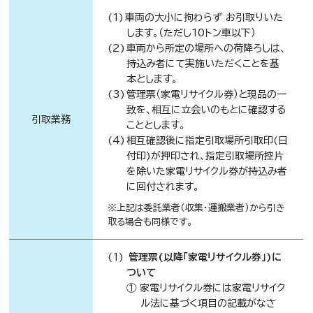
車両の大小に拘わらず お引取りいた
します。（ただし10トン車以下）
車両から所定の場所への荷降ろしは、
持込み者にて実施いただくことを基
本とします。
管理票（家電リサイクル券）と現品の一
致を、相互に立会いのもとに確認する
引取業務
こととします。
相互確認後に指定引取場所引取印(日
付印)が押印され、指定引取場所控片
を除いた家電リサイクル券が持込み者
に回付されます。
※上記は委託業者（収集・運搬業者）から引き
取る場合も同様です。
管理票(以降「家電リサイクル券」)に
ついて
① 家電リサイクル券には家電リサイク
ル法に基づく項目の記載がなさ