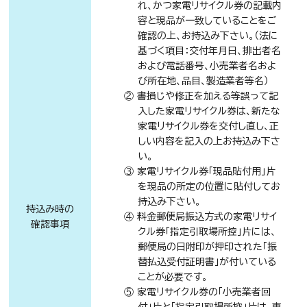
れ、かつ家電リサイクル券の記載内
容と現品が一致していることをご
確認の上、お持込み下さい。（法に
基づく項目：交付年月日、排出者名
および電話番号、小売業者名およ
び所在地、品目、製造業者等名）
② 書損じや修正を加える等誤って記
入した家電リサイクル券は、新たな
家電リサイクル券を交付し直し、正
しい内容を記入の上お持込み下さ
い。
③ 家電リサイクル券「現品貼付用」片
を現品の所定の位置に貼付してお
持込み下さい。
持込み時の
④ 料金郵便局振込方式の家電リサイ
確認事項
クル券「指定引取場所控」片には、
郵便局の日附印が押印された「振
替払込受付証明書」が付いている
ことが必要です。
⑤ 家電リサイクル券の「小売業者回