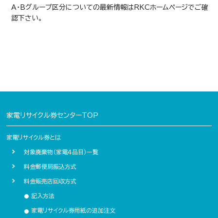
A・Bグループ区分についての最新情報はRKCホームページでご確
認下さい。
家電リサイクル券センターTOP
家電リサイクル券とは
対象廃棄物（家電４品目）一覧
料金郵便局振込方式
料金販売店回収方式
記入方法
●
家電リサイクル券用紙の追加注文
●