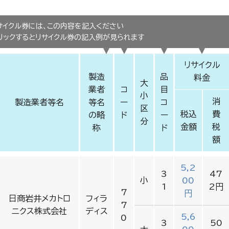
サイクル券には、この内容を記入ください
冷蔵庫・冷凍庫
リックするとリサイクル券の記入例が見られます
リサイクル
製造
品
料金
大
業者
コ
目
小
消
製造業者等名
等名
ー
コ
区
税込
費
の略
ド
ー
分
金額
税
称
ド
額
5,2
3
47
小
00
1
2円
7
円
日商岩井メカトロ
フィラ
7
ニクス株式会社
ディス
5,6
0
3
50