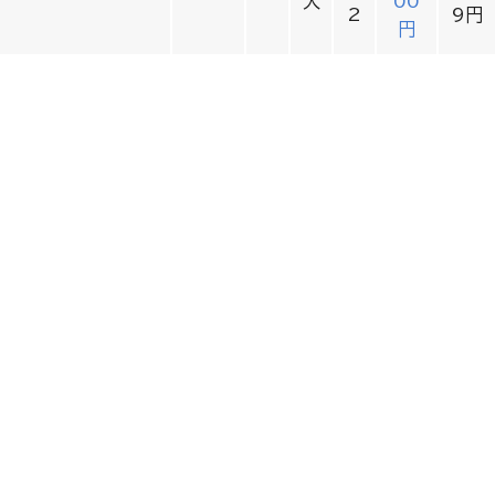
大
00
2
9円
円