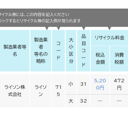
サイクル券には、この内容を記入ください
冷蔵庫・冷凍庫
リックするとリサイクル券の記入例が見られます
品
リサイクル料金
製造業
大
コ
目
製造業者等
者
小
ー
コ
名
等名の
区
税込
消費
ド
ー
略称
分
金額
税額
ド
5,20
472
小
31
ライソン株
ライソ
71
0円
円
式会社
ン
5
大
32
―
―