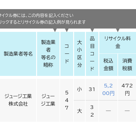
サイクル券には、この内容を記入ください
冷蔵庫・冷凍庫
リックするとリサイクル券の記入例が見られます
品
リサイクル料
製造業
大
コ
目
金
者
小
製造業者等名
ー
コ
等名の
区
税込
消費
ド
ー
略称
分
金額
税額
ド
5,2
472
小
31
5
00円
円
ジュージ工業
ジュー
4
株式会社
ジ工業
3
7
大
―
―
2